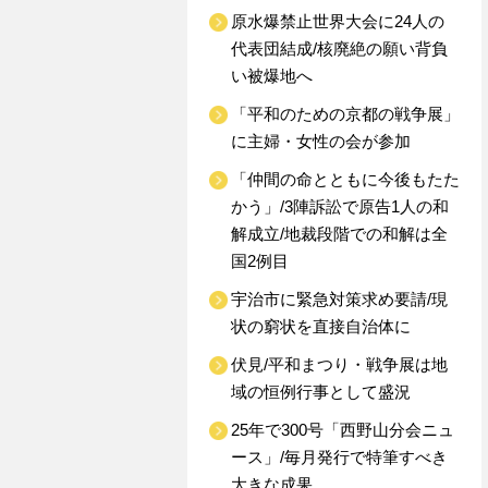
原水爆禁止世界大会に24人の
代表団結成/核廃絶の願い背負
い被爆地へ
「平和のための京都の戦争展」
に主婦・女性の会が参加
「仲間の命とともに今後もたた
かう」/3陣訴訟で原告1人の和
解成立/地裁段階での和解は全
国2例目
宇治市に緊急対策求め要請/現
状の窮状を直接自治体に
伏見/平和まつり・戦争展は地
域の恒例行事として盛況
25年で300号「西野山分会ニュ
ース」/毎月発行で特筆すべき
大きな成果