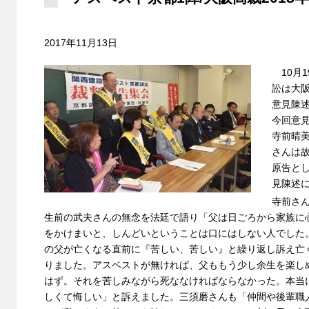
2017年11月13日
10月1
訟は大
意見陳
今回意
寺前晴
さんは
原告と
見陳述
寺前さ
生前の武夫さんの無念を法廷で語り「父は日ごろから家族に
をかけまいと、しんどいということは口にはしない人でした
の父が亡くなる直前に『苦しい、苦しい』と繰り返し訴え亡
りました。アスベストが無ければ、父ももう少し余生を楽し
はず。それを苦しみながら死ななければならなかった。本当
しくて悔しい」と訴えました。三須磨さんも「仲間や後輩職