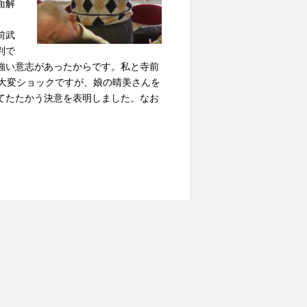
面解
前武
判で
強い意志があったからです。私と寺前
は大変ショックですが、娘の晴美さんを
てたたかう決意を表明しました。なお