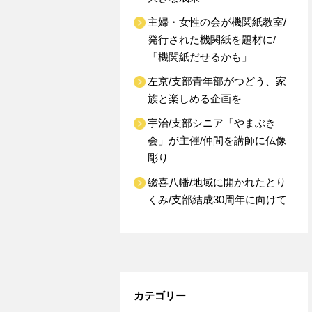
主婦・女性の会が機関紙教室/
発行された機関紙を題材に/
「機関紙だせるかも」
左京/支部青年部がつどう、家
族と楽しめる企画を
宇治/支部シニア「やまぶき
会」が主催/仲間を講師に仏像
彫り
綴喜八幡/地域に開かれたとり
くみ/支部結成30周年に向けて
カテゴリー