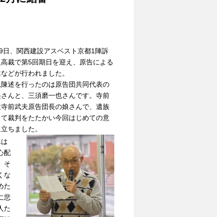
9日、関西建設アスベスト京都1陣訴
阪高裁で第5回期日を迎え、原告による
述などが行われました。
見陳述を行ったのは原告団共同代表の
美さんと、三須磨一也さんです。寺前
故寺前武夫原告団長の娘さんで、遺族
して裁判をたたかい今回はじめての意
に立ちました。
んは
心配
。そ
くな
めた
に悲
人た