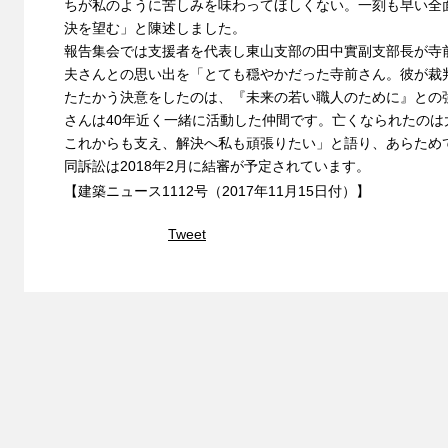
ちが私のように苦しみを味わってほしくない。一刻も早い全
決を望む」と陳述しました。
報告集会では支援者を代表し東山支部の田中實副支部長が寺
夫さんとの思い出を「とても穏やかだった寺前さん。彼が裁
たたかう決意をしたのは、『未来の若い職人のために』との
さんは40年近く一緒に活動した仲間です。亡くなられたの
これからも支え、解決へ私も頑張りたい」と語り、あらため
同訴訟は2018年2月に結審が予定されています。
【建築ニュース1112号（2017年11月15日付）】
Tweet