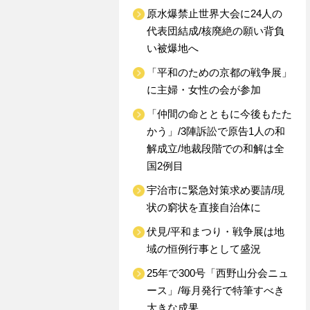
原水爆禁止世界大会に24人の
代表団結成/核廃絶の願い背負
い被爆地へ
「平和のための京都の戦争展」
に主婦・女性の会が参加
「仲間の命とともに今後もたた
かう」/3陣訴訟で原告1人の和
解成立/地裁段階での和解は全
国2例目
宇治市に緊急対策求め要請/現
状の窮状を直接自治体に
伏見/平和まつり・戦争展は地
域の恒例行事として盛況
25年で300号「西野山分会ニュ
ース」/毎月発行で特筆すべき
大きな成果