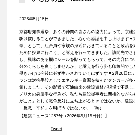
2026年5月15日
京都府知事選挙、多くの仲間の皆さんの協力によって、京建
駆け抜けることができました。心から感謝を申し上げます▼
挙」として、組合員や家族の身近におきていることと政治を
ために投票に行こう」と訴えを行ってきました。訪問先でさ
し、興味のある欄にシールを貼ってもらって、その内容につ
分のくらしを良くしませんか」と訴えを行う姿も印象的でし
働きかけは今後に必ず生かされていくはずです▼2月28日に
ランは対抗手段としてエネルギー資源を積んだタンカーが多
鎖しました。その影響で石油由来の建設資材が現場で不足し
メリカの身勝手な行為が、私たち建設従事者に間接的ながら
がこと」として戦争反対に立ち上がるときではないか。建設
「反戦・平和」を叫ぼうではないか。（熟）
【建築ニュース1287号（2026年5月15日付）】
Tweet