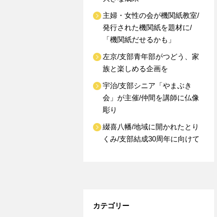
主婦・女性の会が機関紙教室/
発行された機関紙を題材に/
「機関紙だせるかも」
左京/支部青年部がつどう、家
族と楽しめる企画を
宇治/支部シニア「やまぶき
会」が主催/仲間を講師に仏像
彫り
綴喜八幡/地域に開かれたとり
くみ/支部結成30周年に向けて
カテゴリー