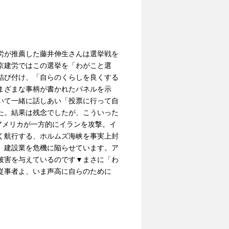
労が推薦した藤井伸生さんは選挙戦を
京建労ではこの選挙を「わがこと選
結び付け、「自らのくらしを良くする
まざまな事柄が書かれたパネルを示
いて一緒に話しあい「投票に行って自
た。結果は残念でしたが、こういった
アメリカが一方的にイランを攻撃。イ
く航行する、ホルムズ海峡を事実上封
、建設業を危機に陥らせています。ア
被害を与えているのです▼まさに「わ
従事者よ、いま声高に自らのために