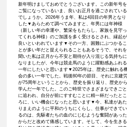
新年明けましておめでとうございます。この新年号を
ご覧になっているいま、良いお正月を過ごされている
でしょうか。2026年うま年、私は4回目の年男となり
した▼あらためて調べてみますと、年男には年神様
（新しい年の幸運や、繁栄をもたらし、家族を見守っ
てくれる神様）のご加護を多く受けるとされ、縁起が
良いといわれています▼その一方、困難にぶつかるこ
とが多い年だと捉えられることもあるそうで、それを
聞いた私は正月から不安と期待が入り混じる気持ちに
なりましたが、今年は競走馬のように躍動感あふれる
一年にしたいと思います▼2025年は、歴史に触れる
会の多い一年でした。戦後80年の節目、それに京建
が75周年ということから、歴史を振り返り、歴史か
学んだ一年でした。このご時世でさまざまなできごと
に追われ、自分が前にすすむことに精一杯だったとこ
ろに、いい機会になったと思います▼今、私達があた
りまえのように平和のうちにくらし、仕事ができてい
るのは、先駆者たちの血のにじむような奮闘があった
からだと改めて痛感しています。そして、今を生きる