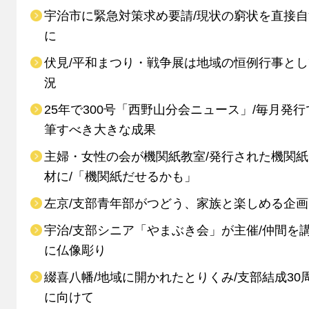
宇治市に緊急対策求め要請/現状の窮状を直接
に
伏見/平和まつり・戦争展は地域の恒例行事と
況
25年で300号「西野山分会ニュース」/毎月発行
筆すべき大きな成果
主婦・女性の会が機関紙教室/発行された機関
材に/「機関紙だせるかも」
左京/支部青年部がつどう、家族と楽しめる企画
宇治/支部シニア「やまぶき会」が主催/仲間を
に仏像彫り
綴喜八幡/地域に開かれたとりくみ/支部結成30
に向けて