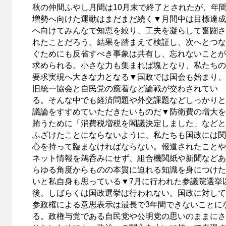
秋の仲間ふやし月間は10月末で終了とされたが、年
増勢へ向けた運動はまだまだ続く▼月間中は目標達成
へ向けてみんなで知恵を絞り、工夫を凝らして奮闘さ
れたことだろう。結果を踏まえて検証し、次へとつな
ぐためにも反省すべき事象は共有し、忘れないことが
求められる。小さな力も集まれば塊となり、私たちの
要求実現へ大きな力となる▼国政では国会も始まり、
旧統一協会と自民党の癒着など論戦が交わされてい
る。そんな中でも経済問題や外交課題などしっかりと
議論をすすめていただきたいものだ▼防衛費の増大を
賄うために「消費税増税を閣議決定しました」などと
ふざけたことにならないように、私たちも国政には関
心を持って臨まなければならない。報道されたことや
ネット情報を鵜呑みにせず、組合機関紙や新聞などあ
らゆる角度からものの本質に迫れる知識を身につけた
いと私自身も思っている▼7月に行われた参議院選挙
後、しばらくは国政選挙は行われない。国政に対して
参政権による意思表示は最長で3年間できないことに
る。政権与党である自民党や公明党の思いのままにさ