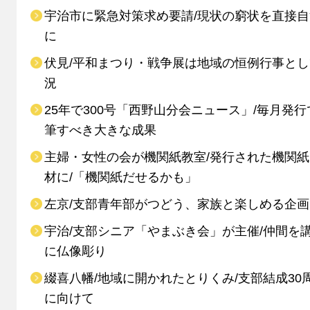
宇治市に緊急対策求め要請/現状の窮状を直接
に
伏見/平和まつり・戦争展は地域の恒例行事と
況
25年で300号「西野山分会ニュース」/毎月発行
筆すべき大きな成果
主婦・女性の会が機関紙教室/発行された機関
材に/「機関紙だせるかも」
左京/支部青年部がつどう、家族と楽しめる企画
宇治/支部シニア「やまぶき会」が主催/仲間を
に仏像彫り
綴喜八幡/地域に開かれたとりくみ/支部結成30
に向けて