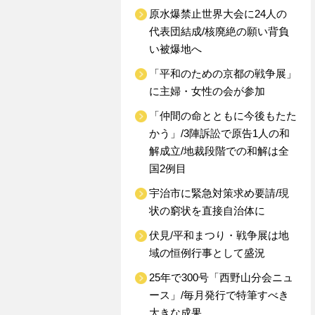
原水爆禁止世界大会に24人の
代表団結成/核廃絶の願い背負
い被爆地へ
「平和のための京都の戦争展」
に主婦・女性の会が参加
「仲間の命とともに今後もたた
かう」/3陣訴訟で原告1人の和
解成立/地裁段階での和解は全
国2例目
宇治市に緊急対策求め要請/現
状の窮状を直接自治体に
伏見/平和まつり・戦争展は地
域の恒例行事として盛況
25年で300号「西野山分会ニュ
ース」/毎月発行で特筆すべき
大きな成果