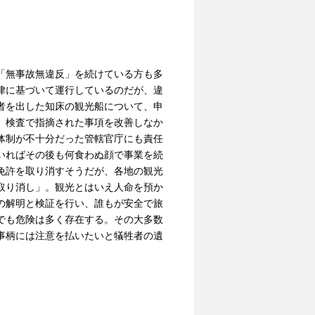
「無事故無違反」を続けている方も多
律に基づいて運行しているのだが、違
者を出した知床の観光船について、申
。検査で指摘された事項を改善しなか
体制が不十分だった管轄官庁にも責任
いればその後も何食わぬ顔で事業を続
免許を取り消すそうだが、各地の観光
取り消し」。観光とはいえ人命を預か
の解明と検証を行い、誰もが安全で旅
でも危険は多く存在する。その大多数
事柄には注意を払いたいと犠牲者の遺