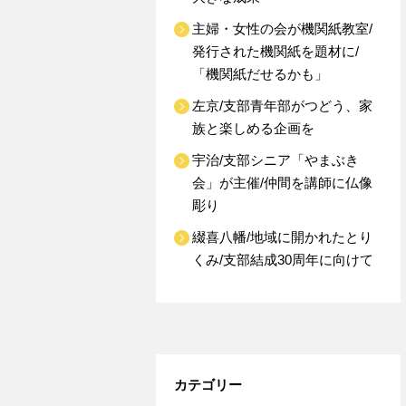
主婦・女性の会が機関紙教室/
発行された機関紙を題材に/
「機関紙だせるかも」
左京/支部青年部がつどう、家
族と楽しめる企画を
宇治/支部シニア「やまぶき
会」が主催/仲間を講師に仏像
彫り
綴喜八幡/地域に開かれたとり
くみ/支部結成30周年に向けて
カテゴリー