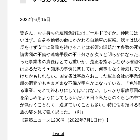
2022年6月15日
皆さん、お手持ちの運転免許証はゴールドですか。仲間には
いはず。自身や他者の命にかかわる自動車の運転。我々は法
反をせず安全に業務を続けることは必須の課題だ▼多数の死
請書類の不備や連絡手段の不十分さが次々と明らかになった
った事業者の責任はとても重いが、是正を指示しながら確認
はあるだろう▼知床の事例に関しては、何事もなく帰港して
けたかもしれない。国交省は事故をおこした運営会社の事業
船の調査でもさまざまな不備が明らかになっている。「免許
る事業。それで終わりにしてはいけない。しっかり事故原因
を楽しめるようにしてもらいたい▼日々私たちのくらしの中
が気付くことなく、過ぎてゆくことも多い。特に命を預ける
族の姿を見て強く思った。（刈）
【建築ニュース1206号（2022年7月1日付）】
Tweet