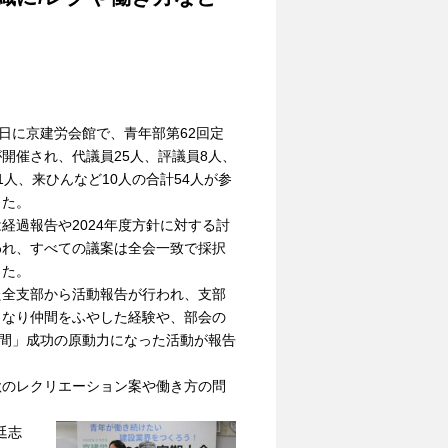
日に京建労会館で、青年部第62回定
開催され、代議員25人、評議員8人、
1人、来ひんなど10人の合計54人が参
した。
経過報告や2024年度方針に対する討
われ、すべての議案は全会一致で採択
した。
た全支部から活動報告が行われ、支部
となり仲間をふやした経験や、部会の
月間」成功の原動力になった活動が報告
秋のレクリエーション案や働き方の問
廷志