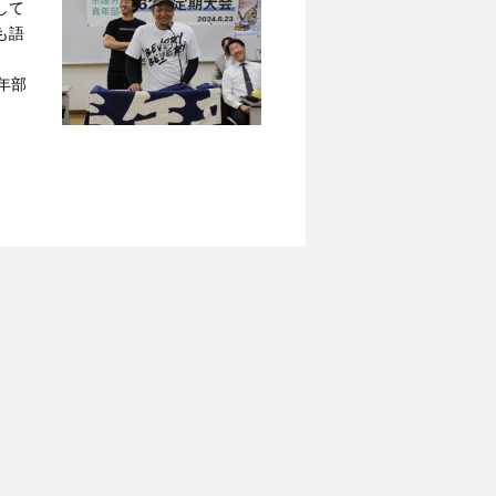
して
も語
年部