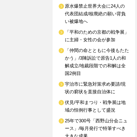
原水爆禁止世界大会に24人の
代表団結成/核廃絶の願い背負
い被爆地へ
「平和のための京都の戦争展」
に主婦・女性の会が参加
「仲間の命とともに今後もたた
かう」/3陣訴訟で原告1人の和
解成立/地裁段階での和解は全
国2例目
宇治市に緊急対策求め要請/現
状の窮状を直接自治体に
伏見/平和まつり・戦争展は地
域の恒例行事として盛況
25年で300号「西野山分会ニュ
ース」/毎月発行で特筆すべき
大きな成果