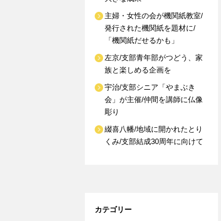
主婦・女性の会が機関紙教室/
発行された機関紙を題材に/
「機関紙だせるかも」
左京/支部青年部がつどう、家
族と楽しめる企画を
宇治/支部シニア「やまぶき
会」が主催/仲間を講師に仏像
彫り
綴喜八幡/地域に開かれたとり
くみ/支部結成30周年に向けて
カテゴリー