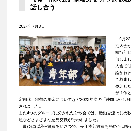
話し合う
2024年7月3日
6月23
期大会が
執行部1
加しま
大会では
論が行
されま
参加し
が主体
定例化、部費の集金についてなど2023年度の「仲間ふやし
されました。
また4つのグループに分かれた分散会では、活動交流はじめ
題などさまざまな意見交換が行われました。
最後には退任役員あいさつで、長年本部役員を務めた日笠