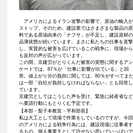
アメリカによるイラン攻撃の影響で、原油の輸入が
ストップ。そのため、建設業ではさまざまな製品の原
料である原油由来の「ナフサ」が不足し、建設資材の
品薄状態が続いています。まさに私たちの仕事を直撃
し、実質的な被害を広げているこの戦争に、現場から
も反対の声が広がっています。
この間、京建労がとりくんだ被害の実態に関するアン
ケートでは、87％が「仕事に影響が出ている」と回
答。値上がり分の負担に関しては、80％がすべてま
は一部「自社が負担しなければならない」とも回答し
ています。
京建労としてはこうした声を受け、緊急に経産省など
へ要請行動にもとりくむ予定です。
【本部・梨子本教宣・平和部長】
私は大工として現場で作業をしているのですが、今回
のアメリカによる戦争行為には、建設現場に従事者す
るもの、個人事業主として許せない思いでいっぱいで