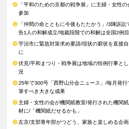
「平和のための京都の戦争展」に主婦・女性の
参加
「仲間の命とともに今後もたたかう」/3陣訴訟
告1人の和解成立/地裁段階での和解は全国2例
宇治市に緊急対策求め要請/現状の窮状を直接
に
伏見/平和まつり・戦争展は地域の恒例行事と
況
25年で300号「西野山分会ニュース」/毎月発行
筆すべき大きな成果
主婦・女性の会が機関紙教室/発行された機関
材に/「機関紙だせるかも」
左京/支部青年部がつどう、家族と楽しめる企画