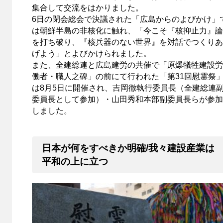
集合して交流をはかりました。
6日の閉会総会で決議された「広島からのよびかけ」
は朝鮮半島の非核化に触れ、「今こそ『核抑止力』論
を打ち破り、『核兵器のない世界』を対話でつくりあ
げよう」とよびかけられました。
また、全建総連と広島建労の共催で「原爆犠牲建設労
働者・職人之碑」の前にて行われた「第31回慰霊祭
は8月5日に開催され、吉岡徹執行委員長（全建総連
委員長として参加）・山田秀和本部副委員長らが参加
しました。
日本が何をすべきか明確/我々建設産業は
平和の上に立つ