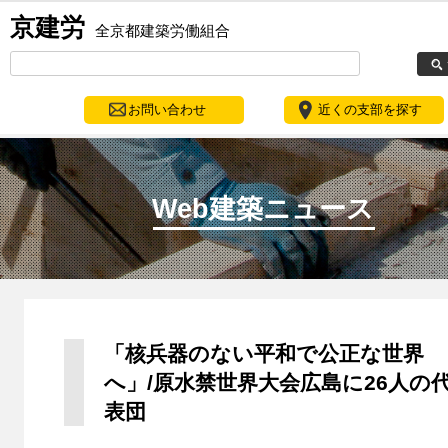
京建労
全京都建築労働組合
お問い合わせ
近くの支部を探す
Web建築ニュース
「核兵器のない平和で公正な世界
へ」/原水禁世界大会広島に26人の
表団