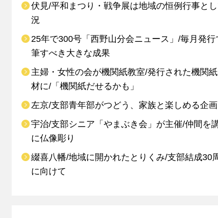
伏見/平和まつり・戦争展は地域の恒例行事と
況
25年で300号「西野山分会ニュース」/毎月発行
筆すべき大きな成果
主婦・女性の会が機関紙教室/発行された機関
材に/「機関紙だせるかも」
左京/支部青年部がつどう、家族と楽しめる企画
宇治/支部シニア「やまぶき会」が主催/仲間を
に仏像彫り
綴喜八幡/地域に開かれたとりくみ/支部結成30
に向けて