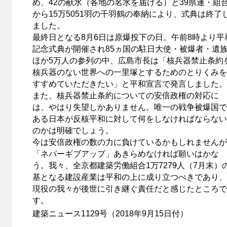
め、42の献水（各地の名水を届ける）と39県連・組
から15万5051羽の千羽鶴の奉納により、式典は終了
ました。
最終日となる8月6日は原爆投下の日。午前8時より平
記念式典が開催され85ヵ国の駐日大使・被爆者・遺
ほか5万人の参列の中、広島市長は「核兵器禁止条約
核兵器のない世界への一里塚とするためのとりくみを
すすめていただきたい」と平和宣言で発言しました。
また、核兵器禁止条約についての安倍政権の対応に
は、やはり失望しかありません。唯一の戦争被爆国で
ある日本が反核平和に対して何をしなければならない
のかは明確でしょう。
今は安倍政権の数の力に負けているかもしれませんが
「ネバーギブアップ」あきらめなければ願いはかな
う。我々、全京都建築労働組合1万7279人（7月末）
基となる建設産業は平和の上に成り立つべきであり、
現役の我々が後世に引き継ぐ責任だと感じたところで
す。
建築ニュース1129号（2018年9月15日付）