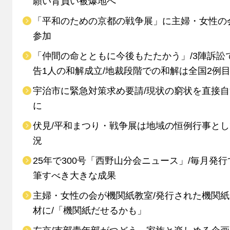
願い背負い被爆地へ
「平和のための京都の戦争展」に主婦・女性の
参加
「仲間の命とともに今後もたたかう」/3陣訴訟
告1人の和解成立/地裁段階での和解は全国2例
宇治市に緊急対策求め要請/現状の窮状を直接
に
伏見/平和まつり・戦争展は地域の恒例行事と
況
25年で300号「西野山分会ニュース」/毎月発行
筆すべき大きな成果
主婦・女性の会が機関紙教室/発行された機関
材に/「機関紙だせるかも」