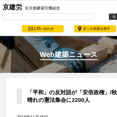
京建労
全京都建築労働組合
お問い合わせ
近くの支部を探す
Web建築ニュース
「平和」の反対語が「安倍政権」/秋
晴れの憲法集会に2200人