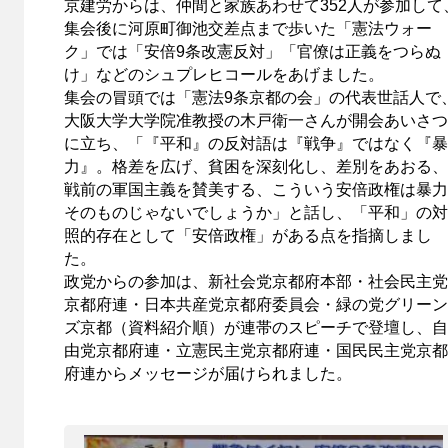
京建労からは、仲間と家族あわせて352人が参加して
集会後に河原町御池交差点まで歩いた「憲法ウォー
ク」では「安倍9条改憲反対」「官僚は正義をつらぬ
け」などのシュプレヒコールをあげました。
集会の冒頭では「憲法9条京都の会」の代表世話人で
大阪大学大学院准教授の木戸衛一さんが開会あいさつ
に立ち、「『平和』の反対語は『戦争』ではなく『暴
力』。格差を広げ、貧困を深刻化し、差別をあおる、
戦前の軍国主義を賛美する、こういう安倍政権は暴力
そのものじゃないでしょうか」と話し、「平和」の対
照的存在として「安倍政権」がある点を指摘しまし
た。
政党からの参加は、新社会党京都府本部・社会民主党
京都府連・日本共産党京都府委員会・緑の党グリーン
ズ京都（資料紹介順）が連帯のスピーチで登壇し、自
由党京都府連・立憲民主党京都府連・国民民主党京都
府連からメッセージが届けられました。