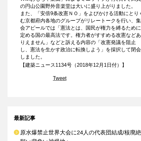
の円山公園野外音楽堂は大いに盛り上がりました。
また、「安倍9条改憲ＮＯ」をよびかける活動にとり
む京都府内各地のグループがリレートークを行い、集
会アピールでは「憲法とは、国民が権力を縛るために
定める国の最高法です。権力者がすすめる改憲などあ
りえません」などと訴える内容の「改憲発議を阻止
し、憲法を生かす政治に転換しよう」を採択して閉会
しました。
【建築ニュース1134号（2018年12月1日付）】
Tweet
最新記事
原水爆禁止世界大会に24人の代表団結成/核廃