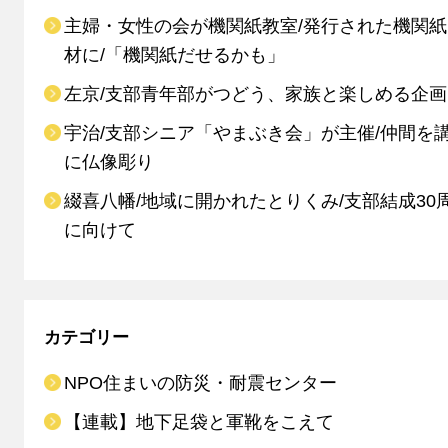
主婦・女性の会が機関紙教室/発行された機関
材に/「機関紙だせるかも」
左京/支部青年部がつどう、家族と楽しめる企画
宇治/支部シニア「やまぶき会」が主催/仲間を
に仏像彫り
綴喜八幡/地域に開かれたとりくみ/支部結成30
に向けて
カテゴリー
NPO住まいの防災・耐震センター
【連載】地下足袋と軍靴をこえて