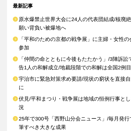
最新記事
原水爆禁止世界大会に24人の代表団結成/核廃
願い背負い被爆地へ
「平和のための京都の戦争展」に主婦・女性の
参加
「仲間の命とともに今後もたたかう」/3陣訴訟
告1人の和解成立/地裁段階での和解は全国2例
宇治市に緊急対策求め要請/現状の窮状を直接
に
伏見/平和まつり・戦争展は地域の恒例行事と
況
25年で300号「西野山分会ニュース」/毎月発行
筆すべき大きな成果