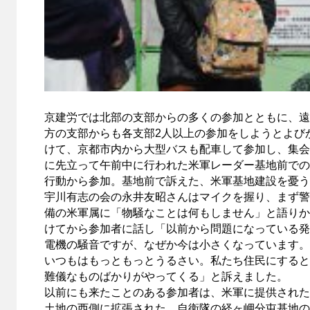
京建労では北部の支部からの多くの参加とともに、遠
方の支部からも各支部2人以上の参加をしようとよび
けて、京都市内から大型バスも配車して参加し、集会
に先立って午前中に行われた米軍レーダー基地前での
行動から参加。基地前で訴えた、米軍基地建設を憂う
宇川有志の会の永井友昭さんはマイクを握り、まず警
備の米軍属に「物騒なことは何もしません」と語りか
けてから参加者に話し「以前から問題になっている発
電機の騒音ですが、なぜか今は小さくなっています。
いつもはもっともっとうるさい。私たち住民にすると
難儀なものばかりがやってくる」と訴えました。
以前にも来たことのある参加者は、米軍に提供された
土地の西側に拡張された、自衛隊の経ヶ岬分屯基地の