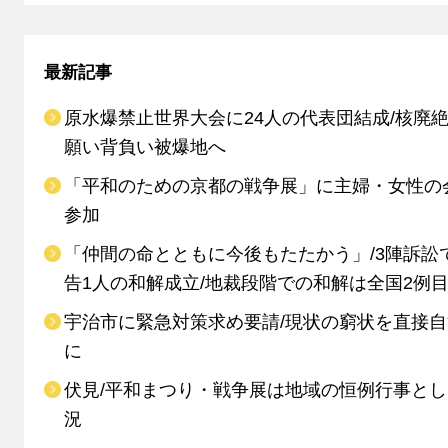
最新記事
原水爆禁止世界大会に24人の代表団結成/核廃
願い背負い被爆地へ
「平和のための京都の戦争展」に主婦・女性の
参加
「仲間の命とともに今後もたたかう」/3陣訴訟
告1人の和解成立/地裁段階での和解は全国2例
宇治市に緊急対策求め要請/現状の窮状を直接
に
伏見/平和まつり・戦争展は地域の恒例行事と
況