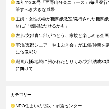
25年で300号「西野山分会ニュース」/毎月発行
筆すべき大きな成果
主婦・女性の会が機関紙教室/発行された機関
材に/「機関紙だせるかも」
左京/支部青年部がつどう、家族と楽しめる企画
宇治/支部シニア「やまぶき会」が主催/仲間を
に仏像彫り
綴喜八幡/地域に開かれたとりくみ/支部結成30
に向けて
カテゴリー
NPO住まいの防災・耐震センター