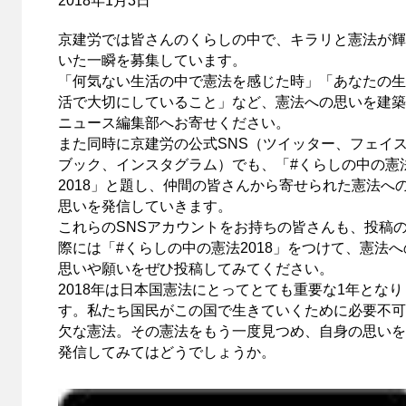
2018年1月3日
京建労では皆さんのくらしの中で、キラリと憲法が輝
いた一瞬を募集しています。
「何気ない生活の中で憲法を感じた時」「あなたの生
活で大切にしていること」など、憲法への思いを建築
ニュース編集部へお寄せください。
また同時に京建労の公式SNS（ツイッター、フェイ
ブック、インスタグラム）でも、「#くらしの中の憲
2018」と題し、仲間の皆さんから寄せられた憲法へ
思いを発信していきます。
これらのSNSアカウントをお持ちの皆さんも、投稿
際には「#くらしの中の憲法2018」をつけて、憲法へ
思いや願いをぜひ投稿してみてください。
2018年は日本国憲法にとってとても重要な1年となり
す。私たち国民がこの国で生きていくために必要不可
欠な憲法。その憲法をもう一度見つめ、自身の思いを
発信してみてはどうでしょうか。