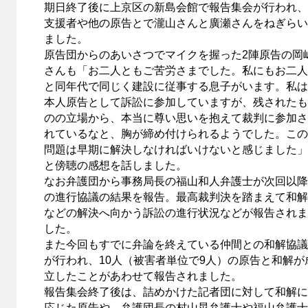
期日終了後に上京区の新島会館で報告集会が行われ、
支援者や他の原告とで瀧山さんと廣瀬さんをねぎらい
ました。
原告団からのあいさつでマイクを握った2陣原告の岡
さんも「お二人ともご苦労さまでした。私にもお二人
と同年代で同じく建設に従事する息子がいます。私は
本人原告として訴訟に参加していますが、残されたも
のの立場から、本当に尊い思いを抱えて裁判に参加さ
れているなと、胸が締め付けられるようでした。この
問題は早期に解決しなければいけないと感じました」
と傍聴の感想を話しました。
なお弁護団から事務局長の福山和人弁護士が次回以降
の進行協議の結果を報告。最高裁判決を踏まえて和解
などの解決へ向かう訴訟の進行状況などが報告されま
した。
また今回もすでに弁論を終えている仲間との和解協議
が行われ、10人（被害者単位で9人）の原告と和解が
立したことがあわせて報告されました。
報告集会終了後は、詰めかけた記者団に対して和解に
応じた原告や、弁護団長の村山晃弁護士や福山弁護士