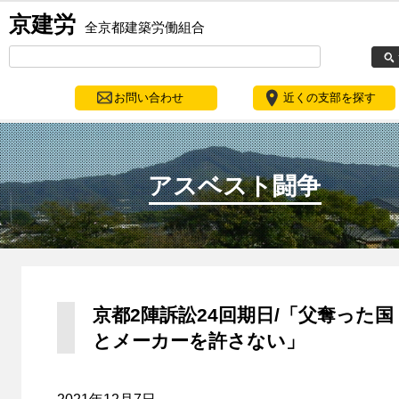
京建労
全京都建築労働組合
お問い合わせ
近くの支部を探す
アスベスト闘争
京都2陣訴訟24回期日/「父奪った国
とメーカーを許さない」