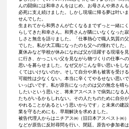
んの闘病には和幸さんをはじめ、お母さんや弟さんも
必死に支え続けました。しかし現場に帰る夢は叶いま
せんでした。
生まれてから和男さんが亡くなるまでずっと一緒にく
らしてきた和幸さん。和男さんが隣にいなくなった寂
しさと無念を語りました。「仕事熱心で職人気質の父
でした。私が大工職になったのも父への憧れでした。
夏休みなど学校が休みになれば父が活躍する現場を見
に行き、かっこいい父を見ながら物づくりの仕事への
思いを募らせました。なぜ父がこんな辛い思いをしな
くてはいけないのか。そして自分や弟も被害を受ける
可能性は少なくない。本当に辛くてやるせない思いで
いっぱいです。私が原告になったのは父の無念を晴ら
したいという思いと、将来アスベストで病気になる人
たちがいるかもしれない。その人たちのために自分が
やれることがあるという思いからです」と未来の建設
業を守るためにも、早期解決を求めました。
被告代理人からはニチアス㈱（旧日本アスベスト㈱）
などが原告に反対尋問を行い、閉廷。原告や参加者は