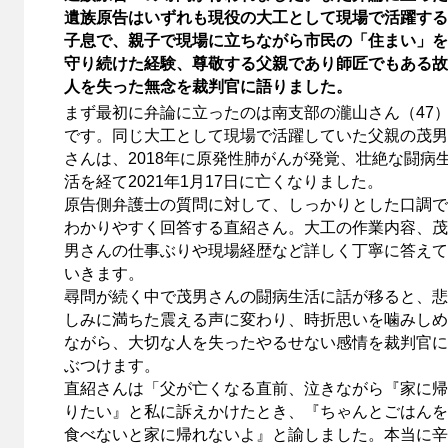
遺族原告はいずれも現役の大工として現場で活躍する
子息で、親子で現場に立ちながら市民の「住まい」を
守り続けた経験、尊敬する父親であり師匠でもある故
人を失った無念を裁判官に語りました。
まず最初に弁論に立ったのは南支部の瀧山さん（47
です。同じ大工として現場で活躍していた父親の茂男
さんは、2018年に原発性肺がんが発覚、壮絶な闘病
活を経て2021年1月17日に亡くなりました。
原告側弁護士の質問に対して、しっかりとした口調で
わかりやすく回答する直紹さん。大工の作業内容、茂
男さんの仕事ぶりや現場経歴など詳しく丁寧に答えて
いきます。
尋問が続く中で茂男さんの闘病生活に話が移ると、悲
しみに満ちた震える声に変わり、時折思いを噛みしめ
ながら、大切な人を失ったやるせない感情を裁判官に
ぶつけます。
直紹さんは「父が亡くなる直前、泣きながら『家に帰
りたい』と私に訴えかけたとき、『ちゃんとごはんを
食べないと家に帰れないよ』と諭しました。本当に辛