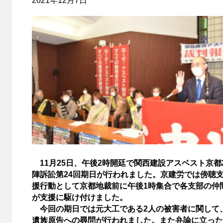
2021年12月7日
11月25日、午後2時開廷で関西建設アスベスト京都
陣訴訟第24回期日が行われました。京建労では傍聴
援行動として京都地裁前に午後1時集合で各支部の仲
が支援に駆け付けました。
今回の期日では元大工である2人の被害者に関して
遺族原告への尋問が行われました。また弁論に立った