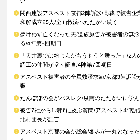
い
関西建設アスベスト京都2陣訴訟/高裁で被告企
和解成立25人/全面救済へたたかい続く
夢叶わず亡くなった夫/遺族原告が被害者の無念
る/4陣第8回期日
「天井裏では粉じんがもうもうと舞った」/2人
調工の仲間が堂々証言/4陣第7回期日
アスベスト被害者の全員救済求め/京都3陣訴訟
審
たんぽぽの会がバスレク/泉南のたたかいに学ん
被告7社から1時間に及ぶ質問/アスベスト4陣訴
北村団長が証言
アスベスト京都の会が総会/各界が一丸となっ