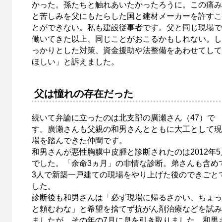
かった。孫たちと触れあいたかったろうに。この痛み
と苦しみを父にもたらした国と建材メーカーを許すこ
とができない。私も建設従事者です。父と同じ現場で
働いてきた以上、同じことがおこるかもしれない。し
っかりとした対策、資金援助や法整備をあわせてして
ほしい」と訴えました。
父は憧れの存在だった
続いて弁論に立ったのは北支部の廣瀬さん（47）で
す。廣瀬さんも父親の和男さんとともに大工として現
場を踏んできた仲間です。
和男さんが悪性胸膜中皮腫と診断されたのは2012年5
でした。「余命3ヵ月」の非情な診断。弟さんも含め
3人で新築一戸建ての現場をやり上げた後のできごと
した。
診断後も和男さんは「必ず現場に帰るさかい、ちょっ
と頼むわな」と希望を捨てず抗がん剤治療などを試み
ましたが、その年の7月に息を引き取りました。和男