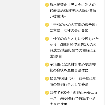
原水爆禁止世界大会に24人の
代表団結成/核廃絶の願い背負
い被爆地へ
「平和のための京都の戦争展」
に主婦・女性の会が参加
「仲間の命とともに今後もたた
かう」/3陣訴訟で原告1人の和
解成立/地裁段階での和解は全
国2例目
宇治市に緊急対策求め要請/現
状の窮状を直接自治体に
伏見/平和まつり・戦争展は地
域の恒例行事として盛況
25年で300号「西野山分会ニュ
ース」/毎月発行で特筆すべき
大きな成果