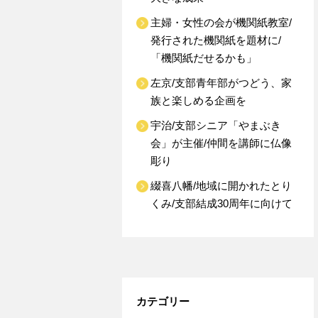
主婦・女性の会が機関紙教室/
発行された機関紙を題材に/
「機関紙だせるかも」
左京/支部青年部がつどう、家
族と楽しめる企画を
宇治/支部シニア「やまぶき
会」が主催/仲間を講師に仏像
彫り
綴喜八幡/地域に開かれたとり
くみ/支部結成30周年に向けて
カテゴリー